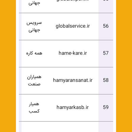
جهانی
خرید
سرویس
درخوا
globalservice.ir
56
جهانی
خرید
درخوا
57
hame-kare.ir
همه کاره
خرید
همیاران
درخوا
hamyaransanat.ir
58
صنعت
خرید
همیار
درخوا
hamyarkasb.ir
59
کسب
خرید
درخوا