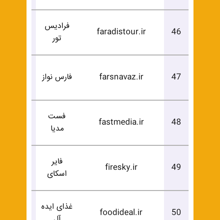
فرادیس
درخوا
faradistour.ir
46
تور
خرید
درخوا
47
farsnavaz.ir
فارس نواز
خرید
فست
درخوا
fastmedia.ir
48
مدیا
خرید
فایر
درخوا
firesky.ir
49
اسکای
خرید
غذای ایده
درخوا
foodideal.ir
50
آل
خرید