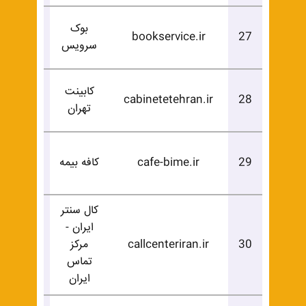
بوک
درخوا
bookservice.ir
27
سرویس
خرید
کابینت
درخوا
cabinetetehran.ir
28
تهران
خرید
درخوا
29
cafe-bime.ir
کافه بیمه
خرید
کال سنتر
ایران -
درخوا
30
callcenteriran.ir
مرکز
خرید
تماس
ایران