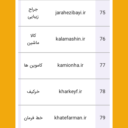
جراح
درخوا
jarahezibayi.ir
75
زیبایی
خرید
کالا
درخوا
kalamashin.ir
76
ماشین
خرید
درخوا
77
kamionha.ir
کاموین ها
خرید
درخوا
78
kharkeyf.ir
خرکیف
خرید
درخوا
79
khatefarman.ir
خط فرمان
خرید