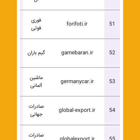
فوری
درخوا
forifoti.ir
51
فوتی
خرید
درخوا
52
gamebaran.ir
گیم باران
خرید
ماشین
درخوا
germanycar.ir
53
آلمانی
خرید
صادرات
درخوا
global-export.ir
54
جهانی
خرید
صادرات
درخوا
globalexport.ir
55