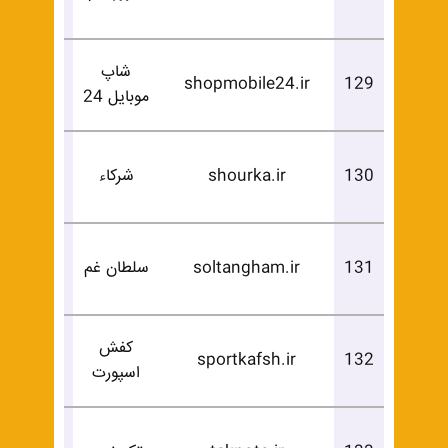
خرید
شاپ
درخوا
shopmobile24.ir
129
موبایل 24
خرید
درخوا
130
shourka.ir
شرکاء
خرید
درخوا
131
soltangham.ir
سلطان غم
خرید
کفش
درخوا
sportkafsh.ir
132
اسپورت
خرید
درخوا