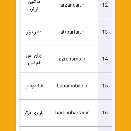
ماشین
درخوا
arzancar.ir
12
ارزان
خرید
درخوا
13
atrbartar.ir
عطر برتر
خرید
ارزان اس
درخوا
azransms.ir
14
ام اس
خرید
درخوا
15
babamobile.ir
بابا موبایل
خرید
درخوا
16
barbaribartar.ir
باربری برتر
خرید