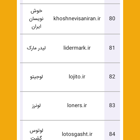
خوش
درخوا
80
khoshnevisaniran.ir
نویسان
خرید
ایران
درخوا
81
lidermark.ir
لیدر مارک
خرید
درخوا
82
lojito.ir
لوجیتو
خرید
درخوا
83
loners.ir
لونرز
خرید
لوتوس
درخوا
lotosgasht.ir
84
گشت
خرید