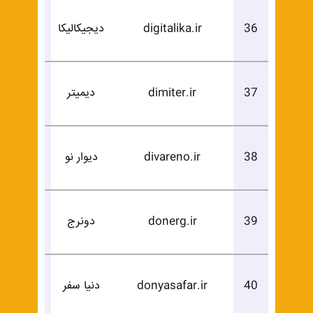
درخوا
36
digitalika.ir
دیجیکالیکا
خرید
درخوا
37
dimiter.ir
دیمیتر
خرید
درخوا
38
divareno.ir
دیوار نو
خرید
درخوا
39
donerg.ir
دونرج
خرید
درخوا
40
donyasafar.ir
دنیا سفر
خرید