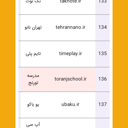
133
taknote.ir
تک نوت
خرید
درخوا
134
tehrannano.ir
تهران نانو
خرید
درخوا
135
timeplay.ir
تایم پلی
خرید
فروخ
مدرسه
toranjschool.ir
136
تورنج
شد
درخوا
137
ubaku.ir
یو باکو
خرید
آپ سی