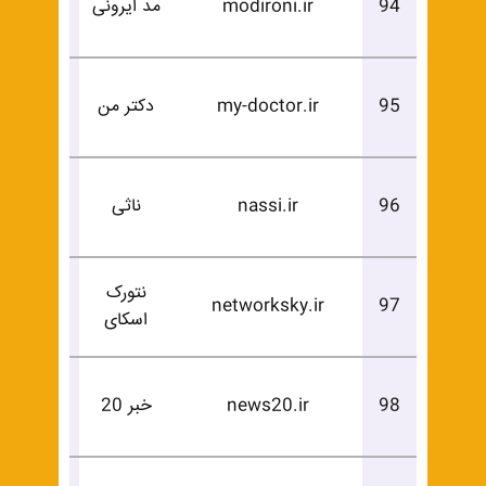
94
modironi.ir
مد ایرونی
خرید
درخوا
95
my-doctor.ir
دکتر من
خرید
درخوا
96
nassi.ir
ناثی
خرید
نتورک
درخوا
networksky.ir
97
اسکای
خرید
درخوا
98
news20.ir
خبر 20
خرید