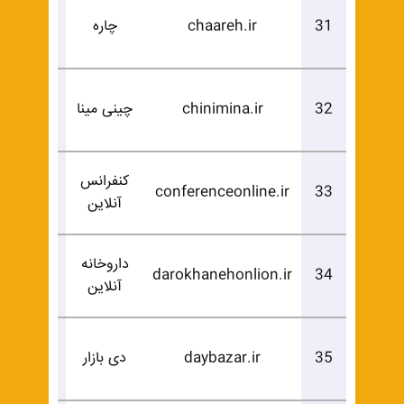
درخوا
31
chaareh.ir
چاره
خرید
درخوا
32
chinimina.ir
چینی مینا
خرید
کنفرانس
درخوا
conferenceonline.ir
33
آنلاین
خرید
داروخانه
درخوا
darokhanehonlion.ir
34
آنلاین
خرید
درخوا
35
daybazar.ir
دی بازار
خرید