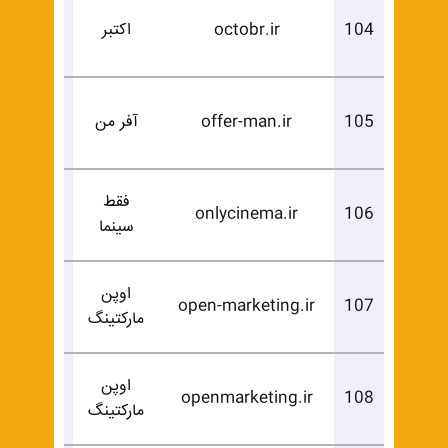
درخوا
104
octobr.ir
اکتبر
خرید
درخوا
105
offer-man.ir
آفر من
خرید
فقط
درخوا
onlycinema.ir
106
سینما
خرید
اوپن
درخوا
open-marketing.ir
107
مارکتینگ
خرید
اوپن
درخوا
openmarketing.ir
108
مارکتینگ
خرید