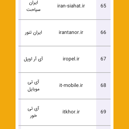
ایران
درخوا
iran-siahat.ir
65
سیاحت
خرید
درخوا
66
irantanor.ir
ایران تنور
خرید
درخوا
67
iropel.ir
آی آر اوپل
خرید
آی تی
درخوا
it-mobile.ir
68
موبایل
خرید
آی تی
درخوا
itkhor.ir
69
خور
خرید