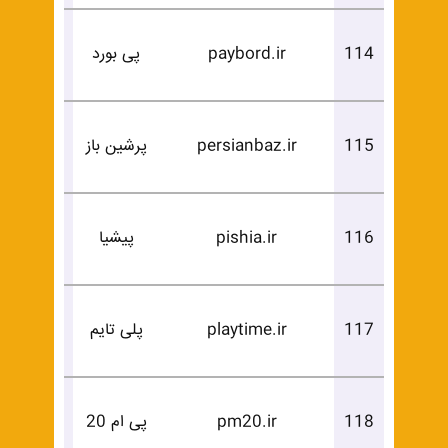
درخوا
114
paybord.ir
پی بورد
خرید
درخوا
115
persianbaz.ir
پرشین باز
خرید
درخوا
116
pishia.ir
پیشیا
خرید
درخوا
117
playtime.ir
پلی تایم
خرید
درخوا
118
pm20.ir
پی ام 20
خرید