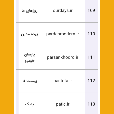
درخوا
109
ourdays.ir
روزهای ما
خرید
درخوا
110
pardehmodern.ir
پرده مدرن
خرید
پارسان
درخوا
parsankhodro.ir
111
خودرو
خرید
درخوا
112
pastefa.ir
پیست فا
خرید
درخوا
113
patic.ir
پتیک
خرید