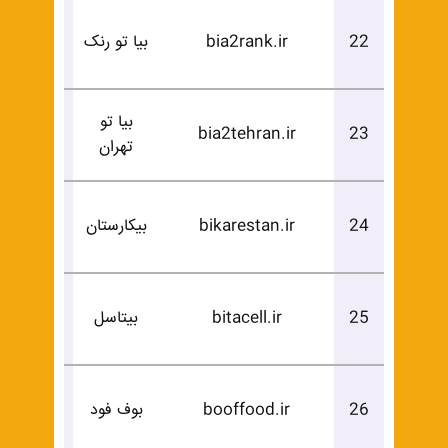
درخوا
22
bia2rank.ir
بیا تو رنک
خرید
بیا تو
درخوا
bia2tehran.ir
23
تهران
خرید
درخوا
24
bikarestan.ir
بیکارستان
خرید
درخوا
25
bitacell.ir
بیتاسل
خرید
درخوا
26
booffood.ir
بوف فود
خرید