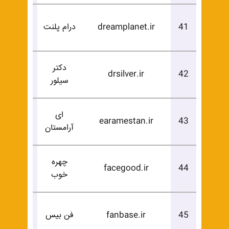
درخوا
41
dreamplanet.ir
درام پلنت
خرید
دکتر
درخوا
drsilver.ir
42
سیلور
خرید
ای
درخوا
earamestan.ir
43
آرامستان
خرید
چهره
درخوا
facegood.ir
44
خوب
خرید
درخوا
45
fanbase.ir
فن بیس
خرید