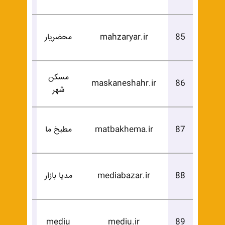
درخوا
85
mahzaryar.ir
محضریار
خرید
مسکن
درخوا
maskaneshahr.ir
86
شهر
خرید
درخوا
87
matbakhema.ir
مطبخ ما
خرید
درخوا
88
mediabazar.ir
مدیا بازار
خرید
درخوا
mediu
mediu.ir
89