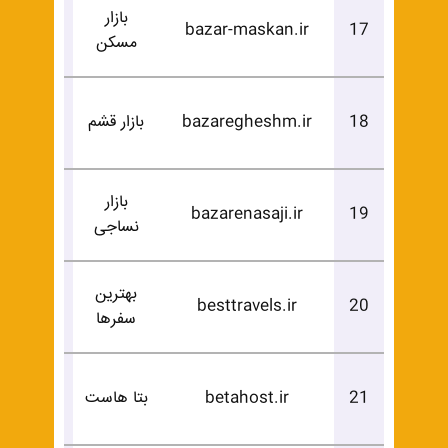
بازار
درخوا
bazar-maskan.ir
17
مسکن
خرید
درخوا
18
bazaregheshm.ir
بازار قشم
خرید
بازار
درخوا
bazarenasaji.ir
19
نساجی
خرید
بهترین
درخوا
besttravels.ir
20
سفرها
خرید
درخوا
21
betahost.ir
بتا هاست
خرید