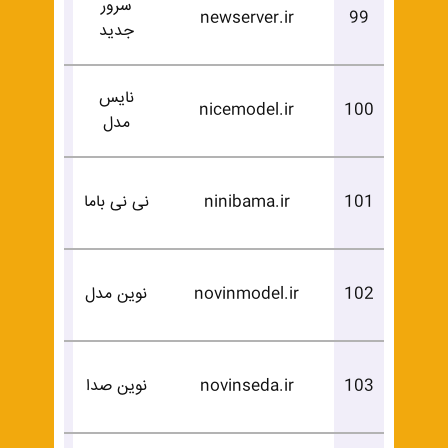
سرور
درخوا
newserver.ir
99
جدید
خرید
نایس
درخوا
nicemodel.ir
100
مدل
خرید
درخوا
101
ninibama.ir
نی نی باما
خرید
درخوا
102
novinmodel.ir
نوین مدل
خرید
درخوا
103
novinseda.ir
نوین صدا
خرید