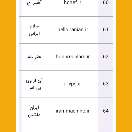
60
hchef.ir
آشپر اچ
خرید
سلام
درخوا
helloiranian.ir
61
ایرانی
خرید
درخوا
62
honareqalam.ir
هنر قلم
خرید
آی آر وی
درخوا
ir-vps.ir
63
پی اس
خرید
ایران
درخوا
iran-machine.ir
64
ماشین
خرید