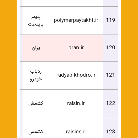
پلیمر
درخوا
polymerpaytakht.ir
119
پایتخت
خرید
فروخ
120
pran.ir
پران
شد
ردیاب
درخوا
radyab-khodro.ir
121
خودرو
خرید
درخوا
122
raisin.ir
کشمش
خرید
درخوا
123
raisins.ir
کشمش
خرید