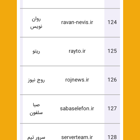
روان
درخوا
ravan-nevis.ir
124
نویس
خرید
درخوا
125
rayto.ir
ریتو
خرید
درخوا
126
rojnews.ir
روج نیوز
خرید
صبا
درخوا
sabaselefon.ir
127
سلفون
خرید
درخوا
128
serverteam.ir
سرور تیم